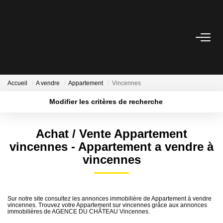
ACCUEIL
ACHETER
Accueil
A vendre
Appartement
Vincennes
Modifier les critères de recherche
ESTIMER
Localisation
Type de bien
Surface min
Budget max
Pré-Estimez Votre Bien
Achat / Vente Appartement
vincennes - Appartement a vendre à
Plus de critères
Créer une alerte
Prendre Rendez Vous
vincennes
NOTRE ÉQUIPE
Sur notre site consultez les annonces immobilière de Appartement à vendre
vincennes. Trouvez votre Appartement sur vincennes grâce aux annonces
NOUS CONTACTER
immobilières de AGENCE DU CHÂTEAU Vincennes.