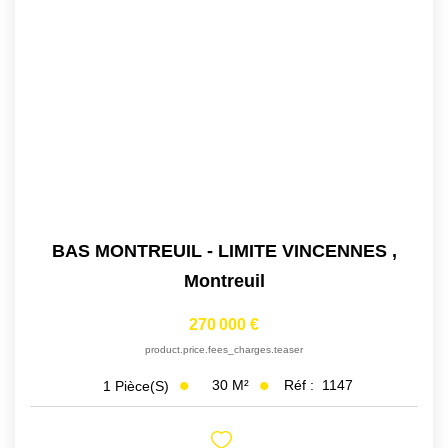
BAS MONTREUIL - LIMITE VINCENNES
,
Montreuil
270 000 €
product.price.fees_charges.teaser
30
M²
Réf :
1147
1
Pièce(s)