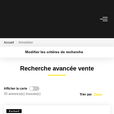
ACCUEIL
ACHETER
Accueil
Immobilier
Modifier les critères de recherche
ESTIMER
Localisation
Type de bien
Surface min
Budget max
Pré-Estimez Votre Bien
Recherche avancée vente
Plus de critères
Créer une alerte
Prendre Rendez Vous
Afficher la carte
NOTRE ÉQUIPE
33 annonce(s) trouvée(s)
Trier par
NOUS CONTACTER
Exclusif