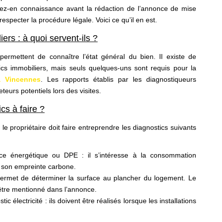
nez-en connaissance avant la rédaction de l’annonce de mise
especter la procédure légale. Voici ce qu’il en est.
ers : à quoi servent-ils ?
ermettent de connaître l’état général du bien. Il existe de
cs immobiliers, mais seuls quelques-uns sont requis pour la
à Vincennes
. Les rapports établis par les diagnostiqueurs
teurs potentiels lors des visites.
cs à faire ?
e propriétaire doit faire entreprendre les diagnostics suivants
ce énergétique ou DPE : il s’intéresse à la consommation
 son empreinte carbone.
l permet de déterminer la surface au plancher du logement. Le
t être mentionné dans l’annonce.
ic électricité : ils doivent être réalisés lorsque les installations