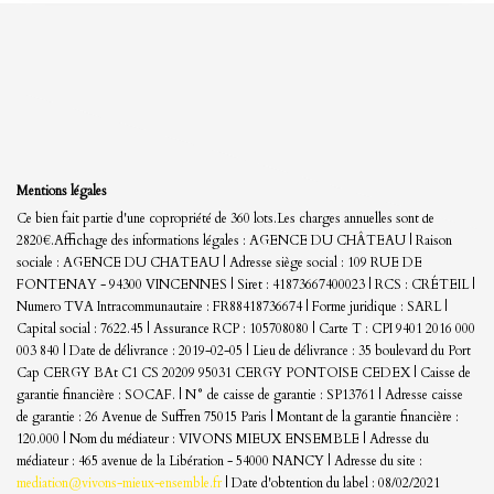
Mentions légales
Ce bien fait partie d'une copropriété de 360 lots.Les charges annuelles sont de
2820€.
Affichage des informations légales : AGENCE DU CHÂTEAU | Raison
sociale : AGENCE DU CHATEAU | Adresse siège social : 109 RUE DE
FONTENAY - 94300 VINCENNES | Siret : 41873667400023 | RCS : CRÉTEIL |
Numero TVA Intracommunautaire : FR88418736674 | Forme juridique : SARL |
Capital social : 7622.45 | Assurance RCP : 105708080 |
Carte T : CPI 9401 2016 000
003 840 | Date de délivrance : 2019-02-05 | Lieu de délivrance : 35 boulevard du Port
Cap CERGY BAt C1 CS 20209 95031 CERGY PONTOISE CEDEX | Caisse de
garantie financière : SOCAF. | N° de caisse de garantie : SP13761 | Adresse caisse
de garantie : 26 Avenue de Suffren 75015 Paris | Montant de la garantie financière :
120.000 | Nom du médiateur : VIVONS MIEUX ENSEMBLE | Adresse du
médiateur : 465 avenue de la Libération - 54000 NANCY | Adresse du site :
mediation@vivons-mieux-ensemble.fr
| Date d'obtention du label : 08/02/2021