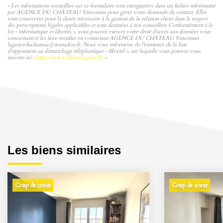
« Les informations recueillies sur ce formulaire sont enregistrées dans un fichier informatisé
par AGENCE DU CHÂTEAU Vincennes pour gérer votre demande de contact. Elles
sont conservées pour la durée nécessaire à la gestion de la relation client dans le respect
des prescriptions légales applicables et sont destinées à nos conseillers Conformément à la
loi « informatique et libertés », vous pouvez exercer votre droit d'accès aux données vous
concernant et les faire rectifier en contactant AGENCE DU CHÂTEAU Vincennes
lagenceduchateau@wanadoo.fr. Nous vous informons de l'existence de la liste
d'opposition au démarchage téléphonique « Bloctel », sur laquelle vous pouvez vous
inscrire ici :
https://www.bloctel.gouv.fr/
»
Les biens similaires
Coup de coeur
Coup de coeur