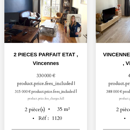
2 PIECES PARFAIT ETAT
,
Vincennes
,
V
330 000 €
4
product.price.fees_included
|
product.pr
|
315 000 €
product.price.fees_included
388 000 €
prod
product.price.fees_charges.full
product.p
35
m²
2
pièce(s)
2
pièc
Réf :
1120