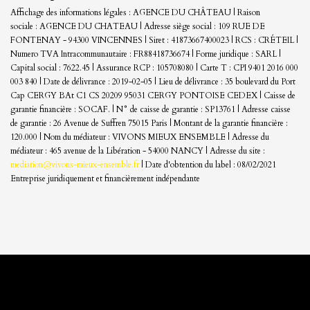
Affichage des informations légales : AGENCE DU CHÂTEAU | Raison
sociale : AGENCE DU CHATEAU | Adresse siège social : 109 RUE DE
FONTENAY - 94300 VINCENNES | Siret : 41873667400023 | RCS : CRÉTEIL |
Numero TVA Intracommunautaire : FR88418736674 | Forme juridique : SARL |
Capital social : 7622.45 | Assurance RCP : 105708080 |
Carte T : CPI 9401 2016 000
003 840 | Date de délivrance : 2019-02-05 | Lieu de délivrance : 35 boulevard du Port
Cap CERGY BAt C1 CS 20209 95031 CERGY PONTOISE CEDEX | Caisse de
garantie financière : SOCAF. | N° de caisse de garantie : SP13761 | Adresse caisse
de garantie : 26 Avenue de Suffren 75015 Paris | Montant de la garantie financière :
120.000 | Nom du médiateur : VIVONS MIEUX ENSEMBLE | Adresse du
médiateur : 465 avenue de la Libération - 54000 NANCY | Adresse du site :
mediation@vivons-mieux-ensemble.fr
| Date d'obtention du label : 08/02/2021
Entreprise juridiquement et financièrement indépendante