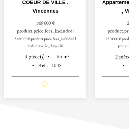
COEUR DE VILLE
,
Vincennes
,
V
569 000 €
2
product.price.fees_included
|
product.pr
|
549 000 €
product.price.fees_included
230 000 €
prod
product.price.fees_charges.full
product.p
63
m²
3
pièce(s)
2
pièc
Réf :
1048