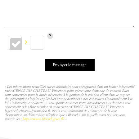
Envoyer le message
« Les informations recueillies sur ce formulaire sont enregistrées dans un fichier informatisé
par AGENCE DU CHÂTEAU Vincennes pour gérer votre demande de contact. Elles
sont conservées pour la durée nécessaire à la gestion de la relation client dans le respect
des prescriptions légales applicables et sont destinées à nos conseillers Conformément à la
loi « informatique et libertés », vous pouvez exercer votre droit d'accès aux données vous
concernant et les faire rectifier en contactant AGENCE DU CHÂTEAU Vincennes
lagenceduchateau@wanadoo.fr. Nous vous informons de l'existence de la liste
d'opposition au démarchage téléphonique « Bloctel », sur laquelle vous pouvez vous
inscrire ici :
https://www.bloctel.gouv.fr/
»