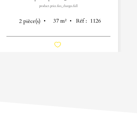
product.price.fees_charges.full
37
m²
Réf :
1126
2
pièce(s)