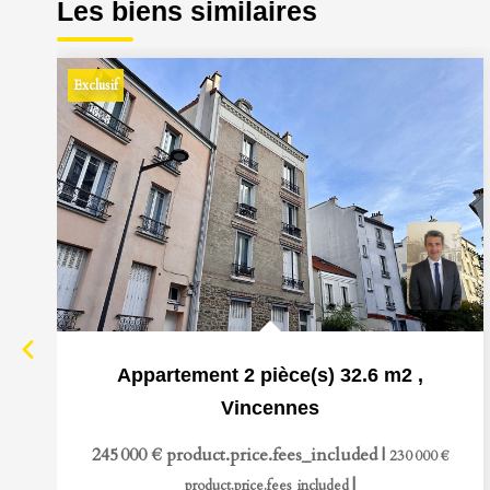
Les biens similaires
Exclusif
Appartement 2 pièce(s) 32.6 m2
,
Vincennes
245 000 €
product.price.fees_included
|
230 000 €
|
product.price.fees_included