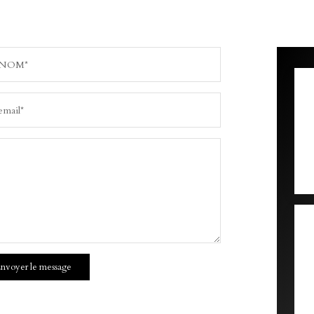
NOM*
email*
nvoyer le message