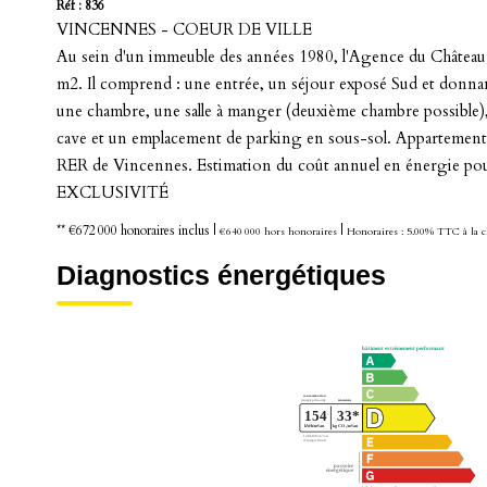
Réf : 836
VINCENNES - COEUR DE VILLE
Au sein d'un immeuble des années 1980, l'Agence du Château 
m2. Il comprend : une entrée, un séjour exposé Sud et donnan
une chambre, une salle à manger (deuxième chambre possible),
cave et un emplacement de parking en sous-sol. Appartement e
RER de Vincennes. Estimation du coût annuel en énergie pour
EXCLUSIVITÉ
** €672 000
honoraires inclus
|
|
€640 000
hors honoraires
Honoraires : 5.00% TTC à la c
Diagnostics énergétiques