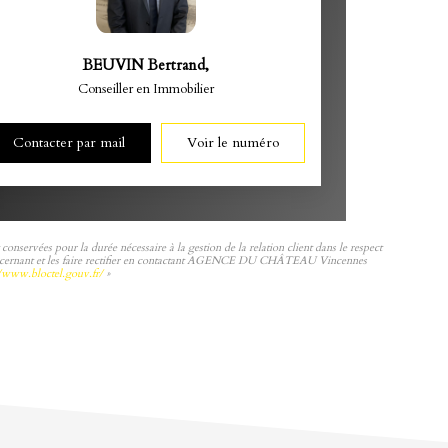
BEUVIN Bertrand
,
Conseiller en Immobilier
Contacter par mail
Voir le numéro
ervées pour la durée nécessaire à la gestion de la relation client dans le respect
ous concernant et les faire rectifier en contactant AGENCE DU CHÂTEAU Vincennes
//www.bloctel.gouv.fr/
»