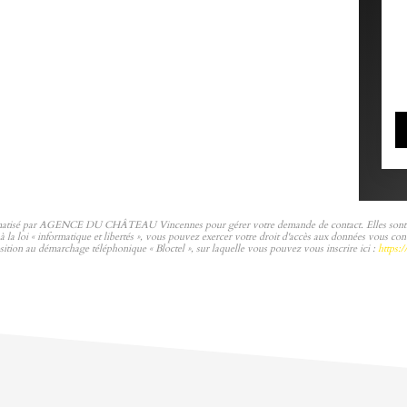
nformatisé par AGENCE DU CHÂTEAU Vincennes pour gérer votre demande de contact. Elles sont cons
nt à la loi « informatique et libertés », vous pouvez exercer votre droit d'accès aux données v
tion au démarchage téléphonique « Bloctel », sur laquelle vous pouvez vous inscrire ici :
https: