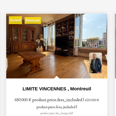
Exclusif
Nouveauté
LIMITE VINCENNES
,
Montreuil
650 000 €
product.price.fees_included
|
620 000 €
|
product.price.fees_included
product.price.fees_charges.full