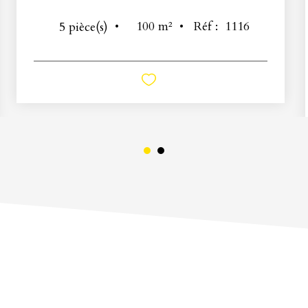
100
m²
Réf :
1116
5
pièce(s)