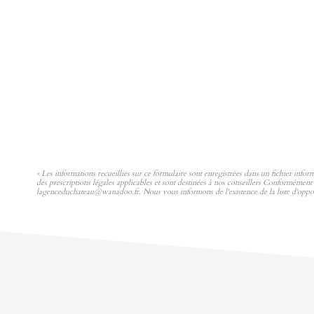
« Les informations recueillies sur ce formulaire sont enregistrées dans un fichier i
des prescriptions légales applicables et sont destinées à nos conseillers Conforméme
lagenceduchateau@wanadoo.fr. Nous vous informons de l'existence de la liste d'opposi