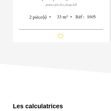
product.price.fees_charges.full
33
m²
Réf :
1005
2
pièce(s)
Les calculatrices