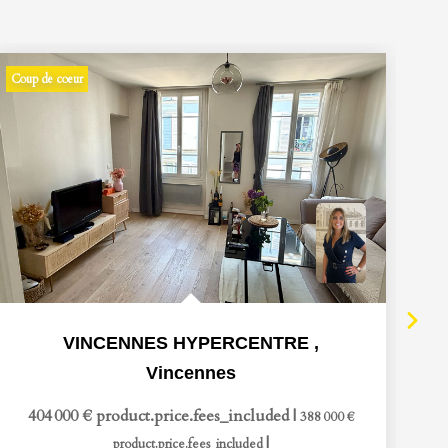
Coup de coeur
Be
VINCENNES HYPERCENTRE
,
Vincennes
404 000 €
product.price.fees_included
|
388 000 €
|
product.price.fees_included