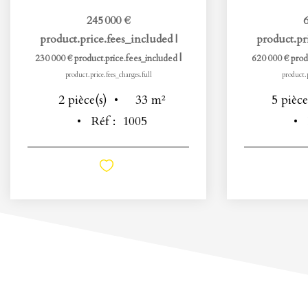
245 000 €
6
product.price.fees_included
|
product.pr
|
230 000 €
product.price.fees_included
620 000 €
prod
product.price.fees_charges.full
product.p
33
m²
2
pièce(s)
5
pièce
Réf :
1005