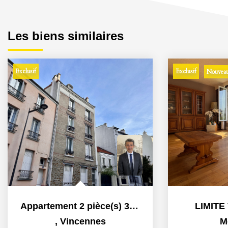
Les biens similaires
Exclusif
Exclusif
Nouveau
Appartement 2 pièce(s) 32.6 m2
LIMITE
,
Vincennes
M