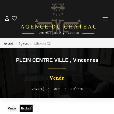
ACCUEIL
ACHETER
Accueil
3 pièces
Référence 520
ESTIMER
PLEIN CENTRE VILLE
,
Vincennes
Pré-Estimez Votre Bien
Vendu
Prendre Rendez Vous
3
pièce(s)
•
38
m²
•
Réf : 520
NOTRE ÉQUIPE
Vendu
Exclusif
NOUS CONTACTER