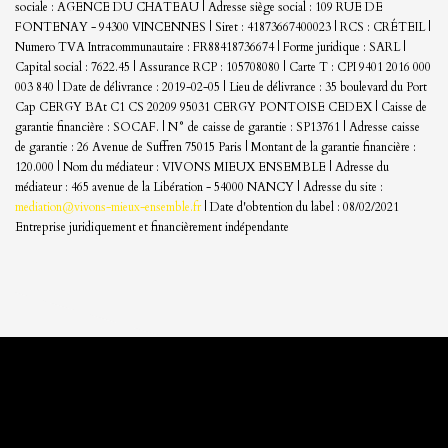
sociale : AGENCE DU CHATEAU | Adresse siège social : 109 RUE DE
FONTENAY - 94300 VINCENNES | Siret : 41873667400023 | RCS : CRÉTEIL |
Numero TVA Intracommunautaire : FR88418736674 | Forme juridique : SARL |
Capital social : 7622.45 | Assurance RCP : 105708080 |
Carte T : CPI 9401 2016 000
003 840 | Date de délivrance : 2019-02-05 | Lieu de délivrance : 35 boulevard du Port
Cap CERGY BAt C1 CS 20209 95031 CERGY PONTOISE CEDEX | Caisse de
garantie financière : SOCAF. | N° de caisse de garantie : SP13761 | Adresse caisse
de garantie : 26 Avenue de Suffren 75015 Paris | Montant de la garantie financière :
120.000 | Nom du médiateur : VIVONS MIEUX ENSEMBLE | Adresse du
médiateur : 465 avenue de la Libération - 54000 NANCY | Adresse du site :
mediation@vivons-mieux-ensemble.fr
| Date d'obtention du label : 08/02/2021
Entreprise juridiquement et financièrement indépendante