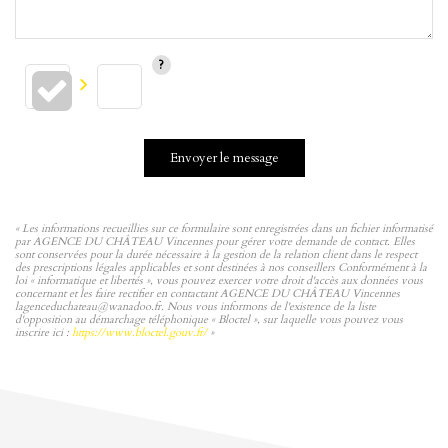
Envoyer le message
« Les informations recueillies sur ce formulaire sont enregistrées dans un fichier informatisé
par AGENCE DU CHÂTEAU Vincennes pour gérer votre demande de contact. Elles
sont conservées pour la durée nécessaire à la gestion de la relation client dans le respect
des prescriptions légales applicables et sont destinées à nos conseillers Conformément à la
loi « informatique et libertés », vous pouvez exercer votre droit d'accès aux données vous
concernant et les faire rectifier en contactant AGENCE DU CHÂTEAU Vincennes
lagenceduchateau@wanadoo.fr. Nous vous informons de l'existence de la liste
d'opposition au démarchage téléphonique « Bloctel », sur laquelle vous pouvez vous
inscrire ici :
https://www.bloctel.gouv.fr/
»