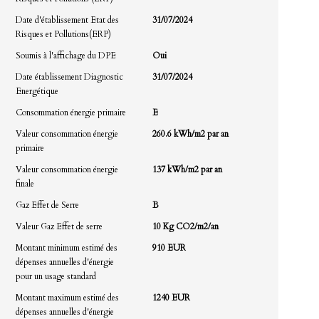
Date d'établissement Etat des
31/07/2024
Risques et Pollutions(ERP)
Soumis à l'affichage du DPE
Oui
Date établissement Diagnostic
31/07/2024
Energétique
Consommation énergie primaire
E
Valeur consommation énergie
260.6 kWh/m2 par an
primaire
Valeur consommation énergie
137 kWh/m2 par an
finale
Gaz Effet de Serre
B
Valeur Gaz Effet de serre
10 Kg CO2/m2/an
Montant minimum estimé des
910 EUR
dépenses annuelles d'énergie
pour un usage standard
Montant maximum estimé des
1240 EUR
dépenses annuelles d'énergie