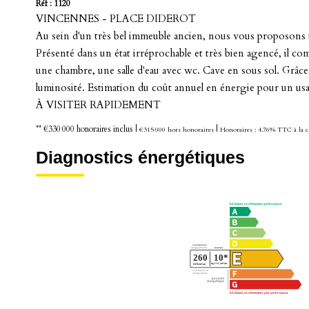
Réf : 1120
VINCENNES - PLACE DIDEROT
Au sein d'un très bel immeuble ancien, nous vous proposons 
Présenté dans un état irréprochable et très bien agencé, il c
une chambre, une salle d'eau avec wc. Cave en sous sol. Grâce
luminosité. Estimation du coût annuel en énergie pour un usa
À VISITER RAPIDEMENT
** €330 000
honoraires inclus
|
|
€315 000
hors honoraires
Honoraires : 4.76% TTC à la c
Diagnostics énergétiques