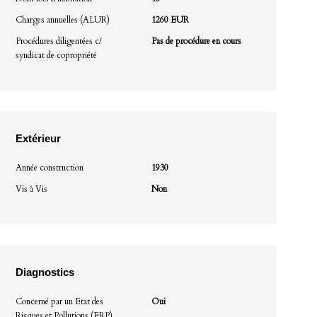
Charges annuelles (ALUR)
1260 EUR
Procédures diligentées c/
Pas de procédure en cours
syndicat de copropriété
Extérieur
Année construction
1930
Vis à Vis
Non
Diagnostics
Concerné par un Etat des
Oui
Risques et Pollutions (ERP)