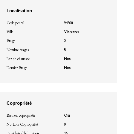
Localisation
Code postal
94300
Ville
Vincennes
Etage
2
Nombre étages
5
Rez de chaussée
Non
Dernier Etage
Non
Copropriété
Bien en copropriété
Oui
Nb Lots Copropriété
0
Dont lots d'habitation
16