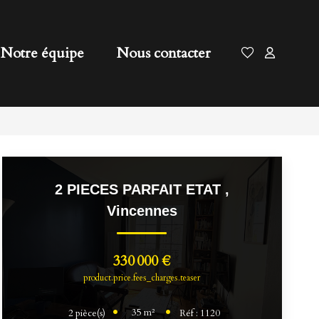
Notre équipe
Nous contacter
2 PIECES PARFAIT ETAT
,
Vincennes
330 000 €
product.price.fees_charges.teaser
35
m²
2
pièce(s)
Réf :
1120