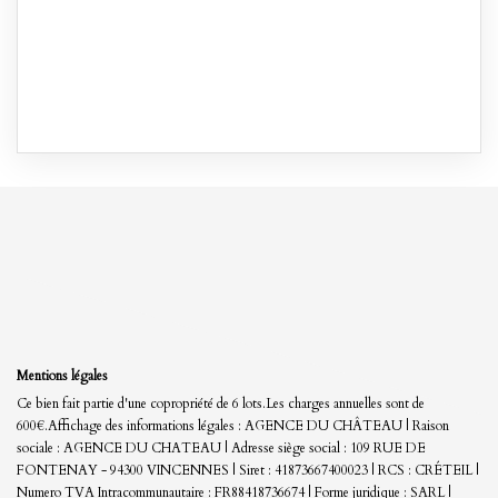
Mentions légales
Ce bien fait partie d'une copropriété de 6 lots.Les charges annuelles sont de
600€.
Affichage des informations légales : AGENCE DU CHÂTEAU | Raison
sociale : AGENCE DU CHATEAU | Adresse siège social : 109 RUE DE
FONTENAY - 94300 VINCENNES | Siret : 41873667400023 | RCS : CRÉTEIL |
Numero TVA Intracommunautaire : FR88418736674 | Forme juridique : SARL |