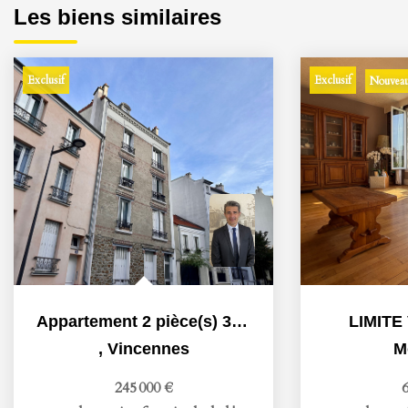
Les biens similaires
Exclusif
Exclusif
Nouveau
Appartement 2 pièce(s) 32.6 m2
LIMITE
,
Vincennes
M
245 000 €
6