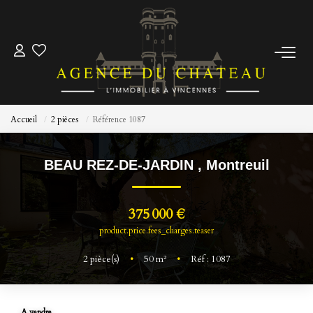
ACCUEIL
ACHETER
Accueil
2 pièces
Référence 1087
ESTIMER
BEAU REZ-DE-JARDIN
,
Montreuil
Pré-Estimez Votre Bien
375 000 €
Prendre Rendez Vous
product.price.fees_charges.teaser
2
pièce(s)
•
50
m²
•
Réf : 1087
NOTRE ÉQUIPE
NOUS CONTACTER
A vendre