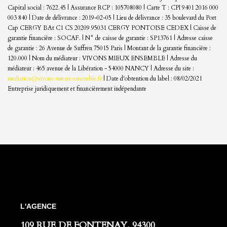
Capital social : 7622.45 | Assurance RCP : 105708080 |
Carte T : CPI 9401 2016 000
003 840 | Date de délivrance : 2019-02-05 | Lieu de délivrance : 35 boulevard du Port
Cap CERGY BAt C1 CS 20209 95031 CERGY PONTOISE CEDEX | Caisse de
garantie financière : SOCAF. | N° de caisse de garantie : SP13761 | Adresse caisse
de garantie : 26 Avenue de Suffren 75015 Paris | Montant de la garantie financière :
120.000 | Nom du médiateur : VIVONS MIEUX ENSEMBLE | Adresse du
médiateur : 465 avenue de la Libération - 54000 NANCY | Adresse du site :
mediation@vivons-mieux-ensemble.fr
| Date d'obtention du label : 08/02/2021
Entreprise juridiquement et financièrement indépendante
L'AGENCE
109 RUE DE FONTENAY, 94300