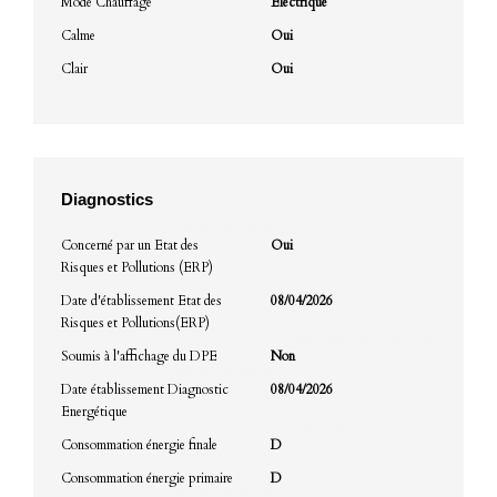
Mode Chauffage
Electrique
Calme
Oui
Clair
Oui
Diagnostics
Concerné par un Etat des
Oui
Risques et Pollutions (ERP)
Date d'établissement Etat des
08/04/2026
Risques et Pollutions(ERP)
Soumis à l'affichage du DPE
Non
Date établissement Diagnostic
08/04/2026
Energétique
Consommation énergie finale
D
Consommation énergie primaire
D