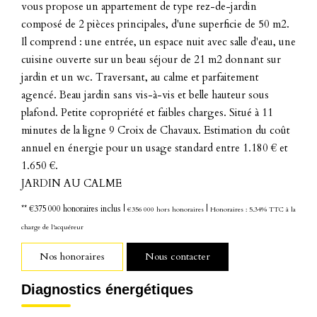
vous propose un appartement de type rez-de-jardin
composé de 2 pièces principales, d'une superficie de 50 m2.
Il comprend : une entrée, un espace nuit avec salle d'eau, une
cuisine ouverte sur un beau séjour de 21 m2 donnant sur
jardin et un wc. Traversant, au calme et parfaitement
agencé. Beau jardin sans vis-à-vis et belle hauteur sous
plafond. Petite copropriété et faibles charges. Situé à 11
minutes de la ligne 9 Croix de Chavaux. Estimation du coût
annuel en énergie pour un usage standard entre 1.180 € et
1.650 €.
JARDIN AU CALME
** €375 000
honoraires inclus
|
|
€356 000
hors honoraires
Honoraires : 5.34% TTC à la
charge de l'acquéreur
Nos honoraires
Nous contacter
Diagnostics énergétiques