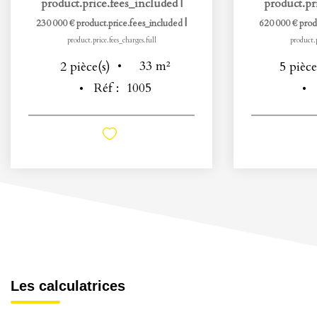
product.price.fees_included
|
product.pr
|
230 000 €
product.price.fees_included
620 000 €
prod
product.price.fees_charges.full
product.p
33
m²
2
pièce(s)
5
pièce
Réf :
1005
Les calculatrices