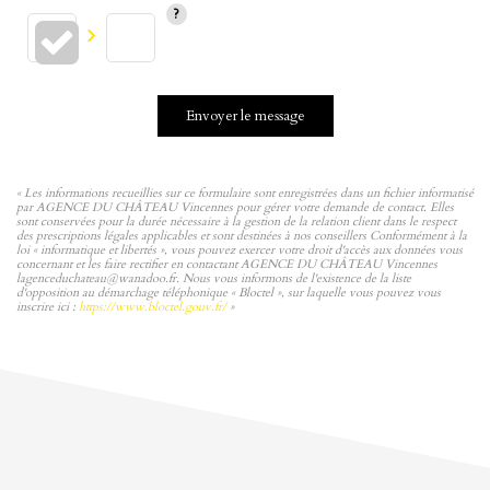
Envoyer le message
« Les informations recueillies sur ce formulaire sont enregistrées dans un fichier informatisé
par AGENCE DU CHÂTEAU Vincennes pour gérer votre demande de contact. Elles
sont conservées pour la durée nécessaire à la gestion de la relation client dans le respect
des prescriptions légales applicables et sont destinées à nos conseillers Conformément à la
loi « informatique et libertés », vous pouvez exercer votre droit d'accès aux données vous
concernant et les faire rectifier en contactant AGENCE DU CHÂTEAU Vincennes
lagenceduchateau@wanadoo.fr. Nous vous informons de l'existence de la liste
d'opposition au démarchage téléphonique « Bloctel », sur laquelle vous pouvez vous
inscrire ici :
https://www.bloctel.gouv.fr/
»