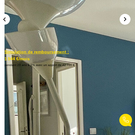
Simulation de remboursement :
1 944 €/mois
pendant 20 ans à 2% avec un apport de 42 700 €
Description
Réf : 838
Situé entre la Place Diderot et le Bois de Vincennes, venez
découvrir ce bel appartement de 3 pièces de 54 m2 en
parfait état. Sans aucune perte d'espace, très lumineux, il