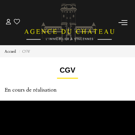
ACCUEIL
ACHETER
Accueil
CGV
ESTIMER
CGV
Pré-Estimez Votre Bien
En cours de réalisation
Prendre Rendez Vous
NOTRE ÉQUIPE
NOUS CONTACTER