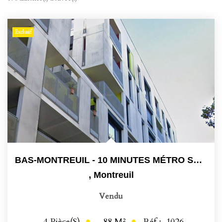
Exclusif
BAS-MONTREUIL - 10 MINUTES MÉTRO SAINT-MANDÉ
,
Montreuil
Vendu
88
M²
Réf :
1026
4
Pièce(s)