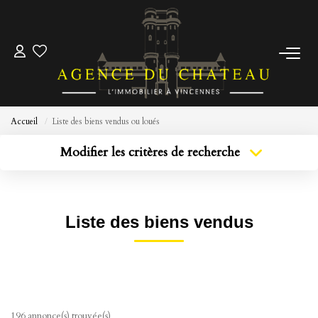
ACCUEIL
ACHETER
Accueil
Liste des biens vendus ou loués
Modifier les critères de recherche
ESTIMER
Localisation
Type de bien
Localisation
Sélectionnez...
Pré-Estimez Votre Bien
Surface min
Budget max
Prendre Rendez Vous
Liste des biens vendus
Plus de critères
Créer une alerte
NOTRE ÉQUIPE
NOUS CONTACTER
196 annonce(s) trouvée(s)