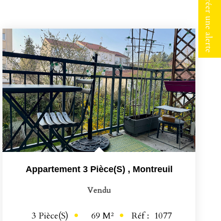
Créer une alerte
Appartement 3 Pièce(s)
,
Montreuil
Vendu
69
M²
Réf :
1077
3
Pièce(s)