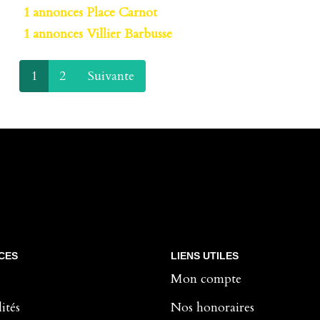
1 annonces Place Carnot
1 annonces Villier Barbusse
1
2
Suivante
CES
LIENS UTILES
Mon compte
ités
Nos honoraires