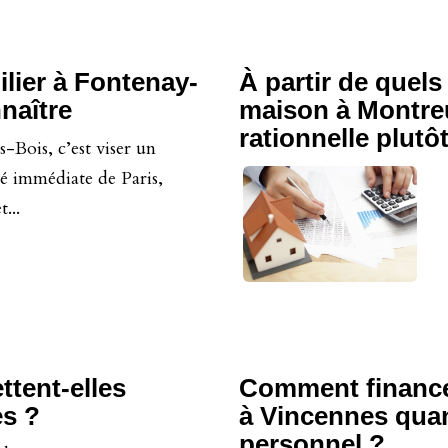
ilier à Fontenay-
À partir de quels
naître
maison à Montreu
rationnelle plutô
-Bois, c’est viser un
té immédiate de Paris,
...
tent-elles
Comment finance
es ?
à Vincennes quan
personnel ?