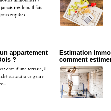
ostics immobiliers à
amais très loin. Il fait
ours requises...
d'un appartement
Estimation immob
Bois ?
comment estimer 
t doté d’une terrasse, il
rché surtout si ce genre
e...