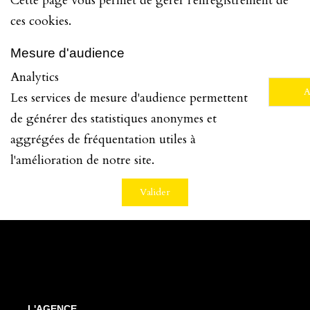
Cette page vous permet de gérer l'enregistrement de
NOUS CONTACTER
ces cookies.
Mesure d'audience
Analytics
A
Les services de mesure d'audience permettent
de générer des statistiques anonymes et
aggrégées de fréquentation utiles à
l'amélioration de notre site.
Valider
L'AGENCE